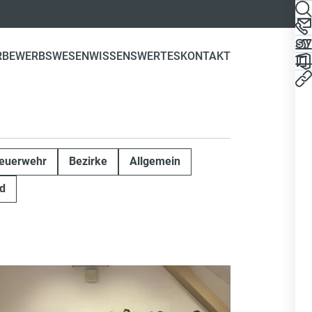
R
BEWERBSWESEN
WISSENSWERTES
KONTAKT
euerwehr
Bezirke
Allgemein
d