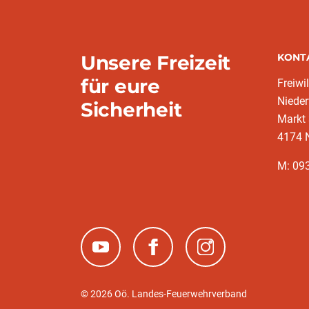
Unsere Freizeit
KONT
für eure
Freiwi
Nieder
Sicherheit
Markt
4174 
M: 093
(neues Fenster)
(neues Fenster)
(neues Fenster)
© 2026 Oö. Landes-Feuerwehrverband