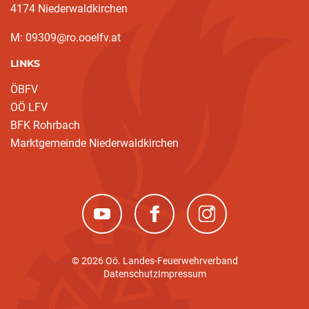
4174 Niederwaldkirchen
M: 09309@ro.ooelfv.at
LINKS
ÖBFV
OÖ LFV
BFK Rohrbach
Marktgemeinde Niederwaldkirchen
(neues Fenster)
(neues Fenster)
(neues Fenster)
© 2026 Oö. Landes-Feuerwehrverband
Datenschutz
Impressum